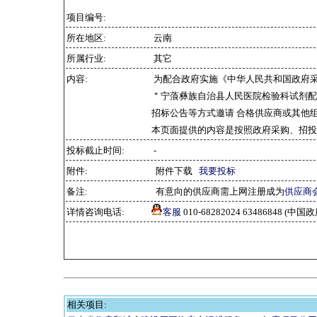
项目编号:
所在地区:
云南
所属行业:
其它
内容:
为配合政府实施《中华人民共和国政府
＂宁蒗彝族自治县人民医院检验科试剂配
招标公告等方式邀请 合格供应商或其他
本页面提供的内容是按照政府采购、招投
投标截止时间:
-
附件:
附件下载
我要投标
备注:
有意向的供应商需上网注册成为
供应商
详情咨询电话:
客服
010-68282024 63486848 
相关项目: