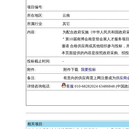
项目编号:
所在地区:
云南
所属行业:
其它
内容:
为配合政府实施《中华人民共和国政府
＂第10届南博会南亚馆会展人才服务项目
邀请 合格供应商或其他组织参与投标，
本页面提供的内容是按照政府采购、招投
投标截止时间:
-
附件:
附件下载
我要投标
备注:
有意向的供应商需上网注册成为
供应商
详情咨询电话:
客服
010-68282024 63486848 
相关项目: