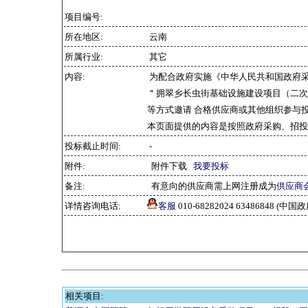
项目编号:
所在地区:
云南
所属行业:
其它
内容:
为配合政府实施《中华人民共和国政府
＂拥翠乡长虫街基础设施建设项目（二次
等方式邀请 合格供应商或其他组织参与
本页面提供的内容是按照政府采购、招投
投标截止时间:
-
附件:
附件下载
我要投标
备注:
有意向的供应商需上网注册成为
供应商
详情咨询电话:
客服
010-68282024 63486848 
相关项目: