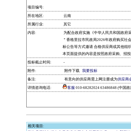
项目编号:
所在地区:
云南
所属行业:
其它
内容:
为配合政府实施《中华人民共和国政府
＂香格里拉市民政局2026年政府购买社
标公告等方式邀请 合格供应商或其他组
本页面提供的内容是按照政府采购、招投
投标截止时间:
-
附件:
附件下载
我要投标
备注:
有意向的供应商需上网注册成为
供应商
详情咨询电话:
客服
010-68282024 63486848 
相关项目: