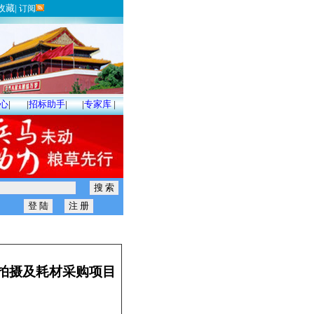
收藏
|
订阅
心
|
|
招标助手
|
|
专家库
|
拍摄及耗材采购项目