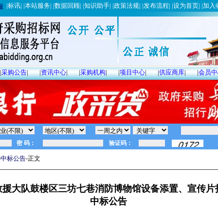
|
标讯
| |
本站服务
| |
数据回顾
| |
知识助手
| |
政策法规
| |
发布流程
| |
设为首页
| |
加入
服
|
采购公告
|
|
资讯中心
|
|
采购机构
|
|
项目中心
|
|
供应商库
|
|
会员中
-
中标公告
-正文
救援大队鼓楼区三坊七巷消防博物馆设备添置、宣传片
中标公告