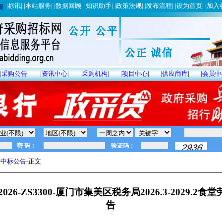
|
标讯
| |
本站服务
| |
数据回顾
| |
知识助手
| |
政策法规
| |
发布流程
| |
设为首页
| |
加入
服
|
采购公告
|
|
资讯中心
|
|
采购机构
|
|
项目中心
|
|
供应商库
|
|
会员中
-
中标公告
-正文
26-ZS3300-厦门市集美区税务局2026.3-2029.2
告