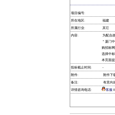
项目编号:
所在地区:
福建
所属行业:
其它
内容:
为配合
＂厦门中实
购招标网
选择中标
本页面提
投标截止时间:
-
附件:
附件下
备注:
有意向
详情咨询电话:
客服
0