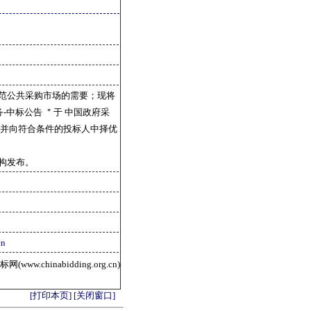
范公共采购市场的需要；现将
包服务-中标公告 ＂于 中国政府采
，并向符合条件的投标人中择优
构发布。
cn
ww.chinabidding.org.cn)
[打印本页]
[关闭窗口]