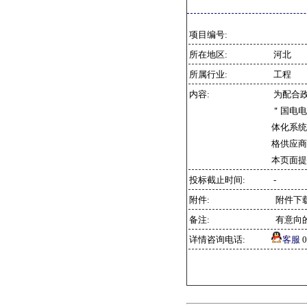
项目编号:
所在地区:
河北
所属行业:
工程
内容:
为配合
＂国电电
体化系统
格供应商
本页面提
投标截止时间:
-
附件:
附件下
备注:
有意向
详情咨询电话:
客服
0