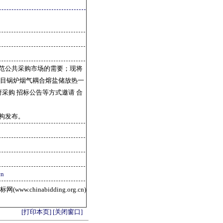
范公共采购市场的需要；现将
项目锅炉烟气耦合熔盐储放热一
采购 招标公告等方式邀请 合
构发布。
cn
ww.chinabidding.org.cn)
[打印本页]
[关闭窗口]