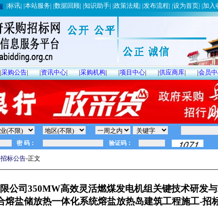
|
标讯
| |
本站服务
| |
数据回顾
| |
知识助手
| |
政策法规
| |
发布流程
| |
设为首页
| |
加入
服
|
采购公告
|
|
资讯中心
|
|
采购机构
|
|
项目中心
|
|
供应商库
|
|
会员中
-
招标公告
-正文
限公司350MW高效灵活燃煤发电机组关键技术研发
合熔盐储放热一体化系统熔盐放热岛建筑工程施工-招