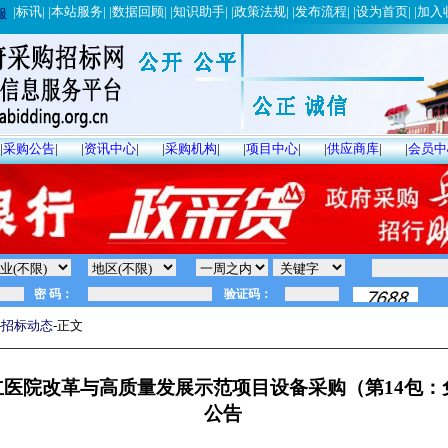
|
标讯
| |
本站服务
| |
数据回顾
| |
知识助手
| |
政策法规
| |
发布流程
| |
设为首页
| |
加入
服
|
采购公告
|
|
资讯中心
|
|
采购机构
|
|
项目中心
|
|
供应商库
|
|
会员中
-
招标动态
-正文
立医院改革与高质量发展示范项目设备采购（第14包：
公告