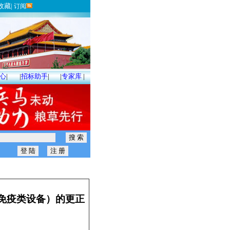
收藏
|
订阅
心
|
|
招标助手
|
|
专家库
|
免疫类设备）的更正