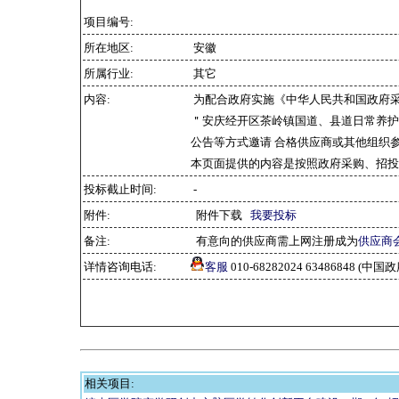
项目编号:
所在地区:
安徽
所属行业:
其它
内容:
为配合政府实施《中华人民共和国政府
＂安庆经开区茶岭镇国道、县道日常养护
公告等方式邀请 合格供应商或其他组织
本页面提供的内容是按照政府采购、招投
投标截止时间:
-
附件:
附件下载
我要投标
备注:
有意向的供应商需上网注册成为
供应商
详情咨询电话:
客服
010-68282024 63486848 
相关项目: