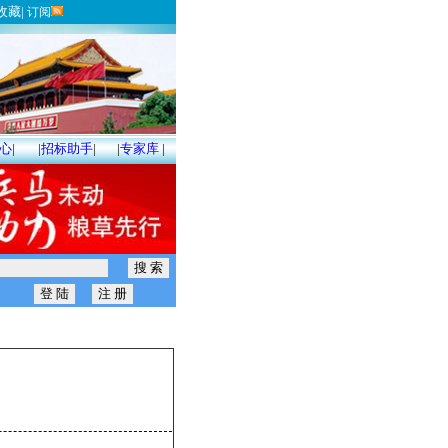
收藏
|
订阅
心
|
|
招标助手
|
|
专家库
|