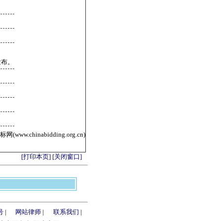
发布。
ww.chinabidding.org.cn)
[打印本页]
[关闭窗口]
号
|
网站律师
|
联系我们
|