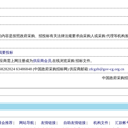
的内容是按照政府采购、招投标有关法律法规要求由采购人或采购 代理等机构
我要投标
应商需上网注册成为
供应商会员
,在线浏览采购 招标文件。
-68282024 63486848 (中国政府采购招标网) 供应商邮箱:
zfcgzb@gov-cg.org.cn
中国政府采购招标网(w
展会推荐
|
网站导航
|
友情链接
|
自助友情链接
|
机构文件
|
汇款帐