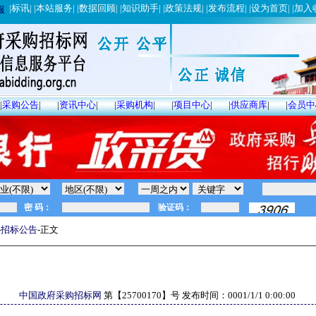
|
标讯
| |
本站服务
| |
数据回顾
| |
知识助手
| |
政策法规
| |
发布流程
| |
设为首页
| |
加入
服
|
采购公告
|
|
资讯中心
|
|
采购机构
|
|
项目中心
|
|
供应商库
|
|
会员中
-
招标公告
-正文
中国政府采购招标网
第【
25700170
】号 发布时间：
0001/1/1 0:00:00