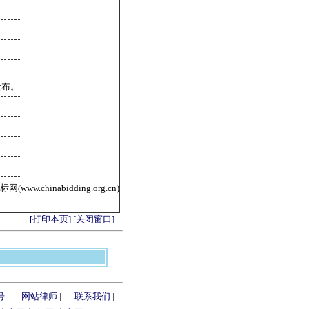
发布。
ww.chinabidding.org.cn)
[打印本页]
[关闭窗口]
号
|
网站律师
|
联系我们
|