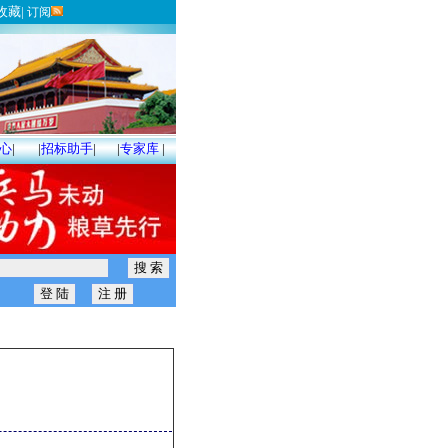
收藏
|
订阅
心
|
|
招标助手
|
|
专家库
|