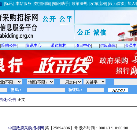
|
标讯
| |
本站服务
| |
数据回顾
| |
知识助手
| |
政策法规
| |
发布流程
| |
设为首页
| |
加入
服
|
采购公告
|
|
资讯中心
|
|
采购机构
|
|
项目中心
|
|
供应商库
|
|
会员中
-
招标公告
-正文
中国政府采购招标网
第【
25694806
】号 发布时间：
0001/1/1 0:00:00