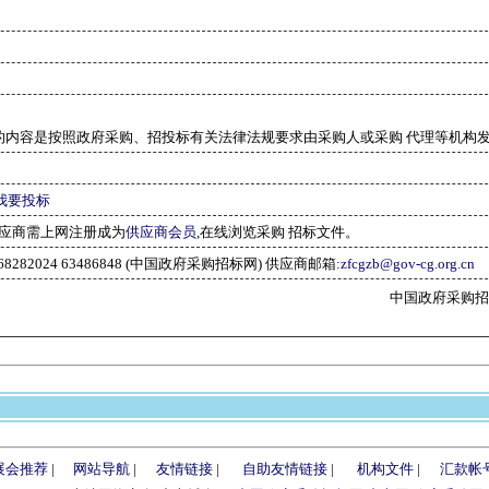
的内容是按照政府采购、招投标有关法律法规要求由采购人或采购 代理等机构
我要投标
应商需上网注册成为
供应商会员
,在线浏览采购 招标文件。
-68282024 63486848 (中国政府采购招标网) 供应商邮箱:
zfcgzb@gov-cg.org.cn
中国政府采购招标网(w
展会推荐
|
网站导航
|
友情链接
|
自助友情链接
|
机构文件
|
汇款帐