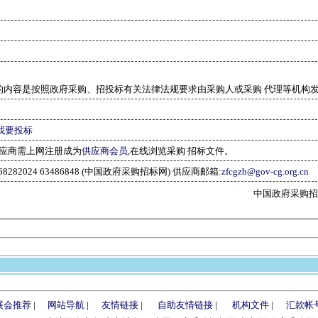
的内容是按照政府采购、招投标有关法律法规要求由采购人或采购 代理等机构
我要投标
应商需上网注册成为
供应商会员
,在线浏览采购 招标文件。
-68282024 63486848 (中国政府采购招标网) 供应商邮箱:
zfcgzb@gov-cg.org.cn
中国政府采购招标网(w
展会推荐
|
网站导航
|
友情链接
|
自助友情链接
|
机构文件
|
汇款帐