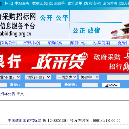
|
标讯
| |
本站服务
| |
数据回顾
| |
知识助手
| |
政策法规
| |
发布流程
| |
设为首页
| |
加入
服
|
采购公告
|
|
资讯中心
|
|
采购机构
|
|
项目中心
|
|
供应商库
|
|
会员中
-
招标公告
-正文
中国政府采购招标网
第【
24885136
】号 发布时间：
0001/1/1 0:00:00