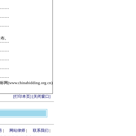
发布。
ww.chinabidding.org.cn)
[打印本页]
[关闭窗口]
号
|
网站律师
|
联系我们
|