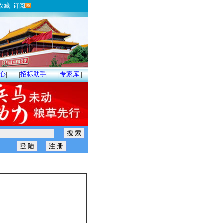
收藏
|
订阅
心
|
|
招标助手
|
|
专家库
|