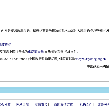
的内容是按照政府采购、招投标有关法律法规要求由采购人或采购 代理等机构
我要投标
应商需上网注册成为
供应商会员
,在线浏览采购 招标文件。
-68282024 63486848 (中国政府采购招标网) 供应商邮箱:
zfcgzb@gov-cg.org.cn
中国政府采购招标网(w
展会推荐
|
网站导航
|
友情链接
|
自助友情链接
|
机构文件
|
汇款帐