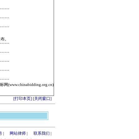
发布。
ww.chinabidding.org.cn)
[打印本页]
[关闭窗口]
号
|
网站律师
|
联系我们
|