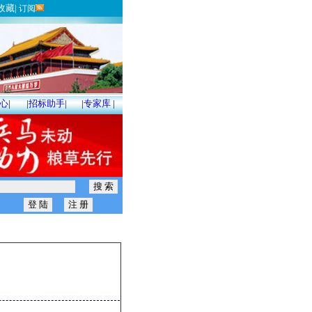
收藏
|
订阅
心
|
|
招标助手
|
|
专家库
|