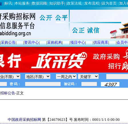
|
标讯
| |
本站服务
| |
数据回顾
| |
知识助手
| |
政策法规
| |
发布流程
| |
设为首页
| |
加入
服
|
采购公告
|
|
资讯中心
|
|
采购机构
|
|
项目中心
|
|
供应商库
|
|
会员中
-
招标公告
-正文
中国政府采购招标网
第【
24679623
】号 发布时间：
0001/1/1 0:00:00