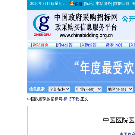
2026年8月7日星期五
|
标讯
| |
本站服务
| |
数据回顾
| |
客服
|
网站首页
|
|
招标公告
|
|
采购公告
|
|
资讯中心
|
|
采
信息搜索
中国政府采购招标网-
标书下载
-正文
中医医院医
中国政