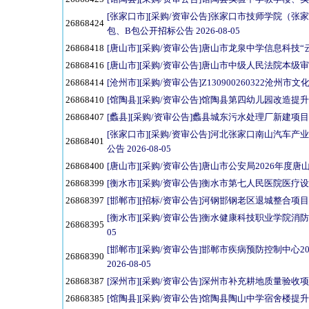
[张家口市][采购/资审公告]张家口市技师学院（
26868424
包、B包公开招标公告 2026-08-05
26868418
[唐山市][采购/资审公告]唐山市龙泉中学信息科技“云”
26868416
[唐山市][采购/资审公告]唐山市中级人民法院本级审判
26868414
[沧州市][采购/资审公告]Z130900260322沧州市文
26868410
[馆陶县][采购/资审公告]馆陶县第四幼儿园改造提升项目
26868407
[蠡县][采购/资审公告]蠡县城东污水处理厂新建项目全
[张家口市][采购/资审公告]河北张家口南山汽车
26868401
公告 2026-08-05
26868400
[唐山市][采购/资审公告]唐山市公安局2026年度唐
26868399
[衡水市][采购/资审公告]衡水市第七人民医院医疗设备
26868397
[邯郸市][招标/资审公告]河钢邯钢老区退城整合项目
[衡水市][采购/资审公告]衡水健康科技职业学院消防
26868395
05
[邯郸市][采购/资审公告]邯郸市疾病预防控制中心
26868390
2026-08-05
26868387
[深州市][采购/资审公告]深州市补充耕地质量验收项目
26868385
[馆陶县][采购/资审公告]馆陶县陶山中学宿舍楼提升改