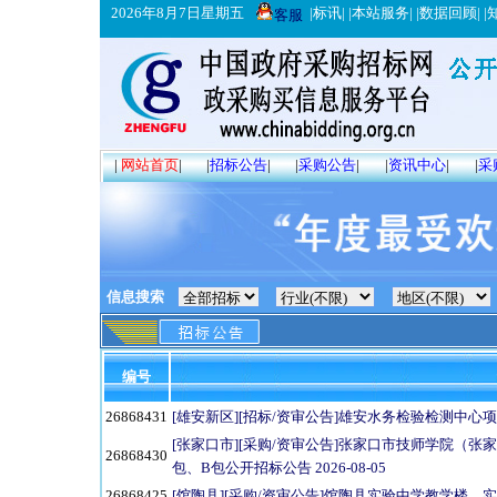
2026年8月7日星期五
|
标讯
| |
本站服务
| |
数据回顾
| |
客服
|
网站首页
|
|
招标公告
|
|
采购公告
|
|
资讯中心
|
|
采
信息搜索
编号
26868431
[雄安新区][招标/资审公告]雄安水务检验检测中心项目
[张家口市][采购/资审公告]张家口市技师学院（
26868430
包、B包公开招标公告 2026-08-05
26868425
[馆陶县][采购/资审公告]馆陶县实验中学教学楼、实验