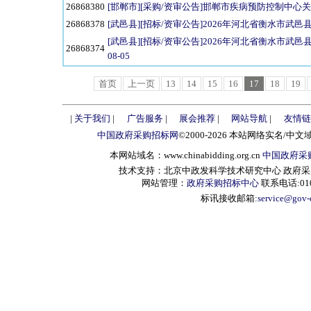
26868380
[邯郸市][采购/资审公告]邯郸市疾病预防控制中心关
26868378
[武邑县][招标/资审公告]2026年河北省衡水市武邑
[武邑县][招标/资审公告]2026年河北省衡水市武
26868374
08-05
首页
上一页
13
14
15
16
17
18
19
|
关于我们
|
广告服务
|
展会推荐
|
网站导航
|
友情链
中国政府采购招标网
©2000-2026 本站网络实名/中文
本网站域名：www.chinabidding.org.cn
中国政府采
技术支持：北京中政发科学技术研究中心 政府采购信息服
网站管理：
政府采购招标中心
联系电话:010-
标讯接收邮箱:
service@gov-